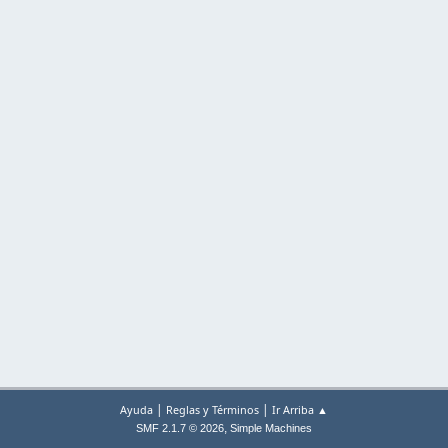
|
|
Ayuda
Reglas y Términos
Ir Arriba ▲
,
SMF 2.1.7 © 2026
Simple Machines