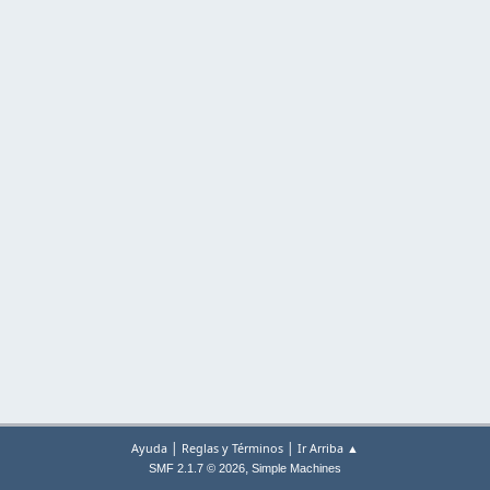
|
|
Ayuda
Reglas y Términos
Ir Arriba ▲
,
SMF 2.1.7 © 2026
Simple Machines