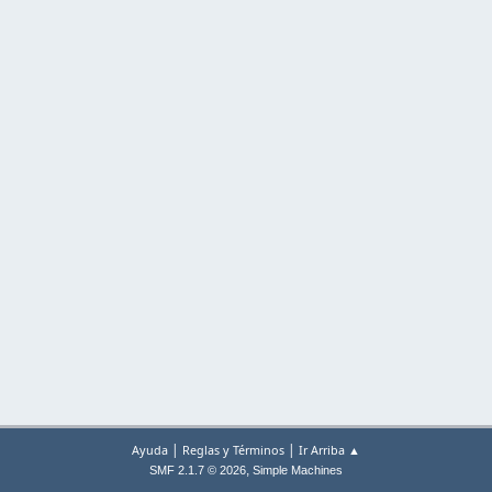
|
|
Ayuda
Reglas y Términos
Ir Arriba ▲
,
SMF 2.1.7 © 2026
Simple Machines