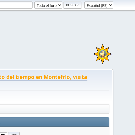
to del tiempo en Montefrío, visita
!
s