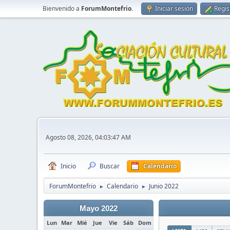
Bienvenido a
ForumMontefrio
.
Iniciar sesión
Regis
Agosto 08, 2026, 04:03:47 AM
Inicio
Buscar
Calendario
ForumMontefrio
Calendario
Junio 2022
►
►
Mayo 2022
Lun
Mar
Mié
Jue
Vie
Sáb
Dom