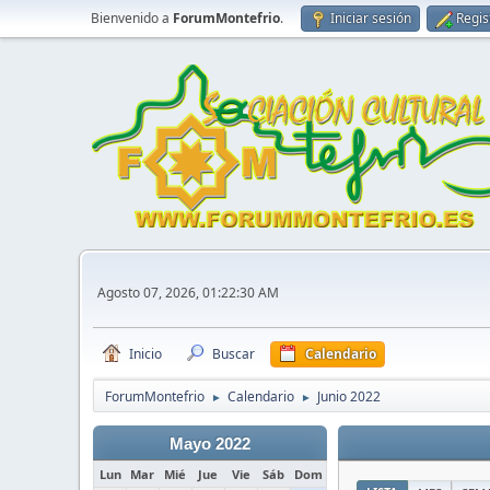
Bienvenido a
ForumMontefrio
.
Iniciar sesión
Regis
Agosto 07, 2026, 01:22:30 AM
Inicio
Buscar
Calendario
ForumMontefrio
Calendario
Junio 2022
►
►
Mayo 2022
Lun
Mar
Mié
Jue
Vie
Sáb
Dom