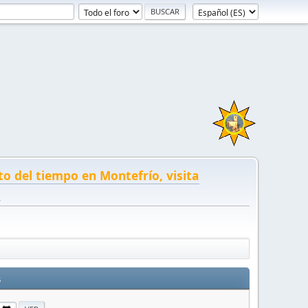
to del tiempo en Montefrío, visita
!
s