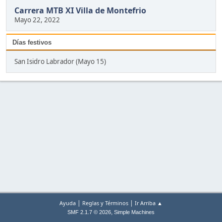
Carrera MTB XI Villa de Montefrio
Mayo 22, 2022
Días festivos
San Isidro Labrador (Mayo 15)
|
|
Ayuda
Reglas y Términos
Ir Arriba ▲
,
SMF 2.1.7 © 2026
Simple Machines