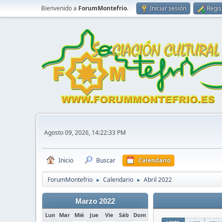
Bienvenido a
ForumMontefrio
.
Iniciar sesión
Regis
Agosto 09, 2026, 14:22:33 PM
Inicio
Buscar
Calendario
ForumMontefrio
Calendario
Abril 2022
►
►
Marzo 2022
Lun
Mar
Mié
Jue
Vie
Sáb
Dom