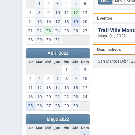
LISTA
MES
SEM
1
2
3
4
5
6
7
8
9
10
11
12
13
Eventos
14
15
16
17
18
19
20
Trail Villa Mont
21
22
23
24
25
26
27
Mayo 01, 2022
28
29
30
31
Días festivos
Abril 2022
San Marcos (Abril 25
Lun
Mar
Mié
Jue
Vie
Sáb
Dom
1
2
3
4
5
6
7
8
9
10
11
12
13
14
15
16
17
18
19
20
21
22
23
24
25
26
27
28
29
30
Mayo 2022
Lun
Mar
Mié
Jue
Vie
Sáb
Dom