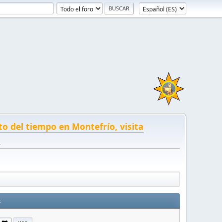
to del tiempo en Montefrío, visita
!
s