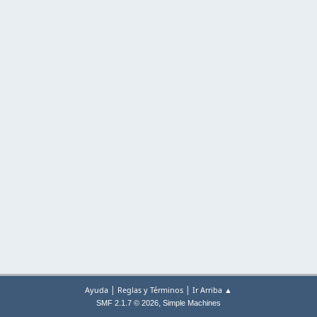
|
|
Ayuda
Reglas y Términos
Ir Arriba ▲
,
SMF 2.1.7 © 2026
Simple Machines