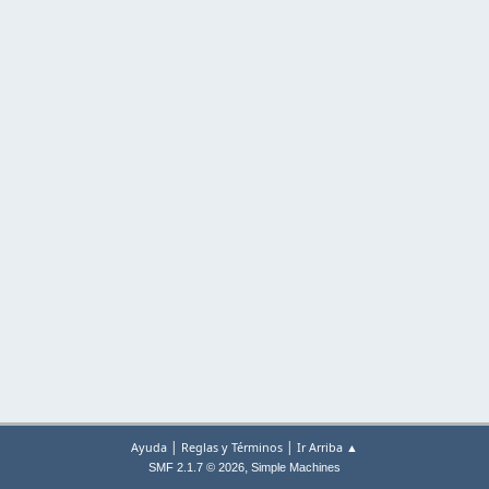
|
|
Ayuda
Reglas y Términos
Ir Arriba ▲
,
SMF 2.1.7 © 2026
Simple Machines