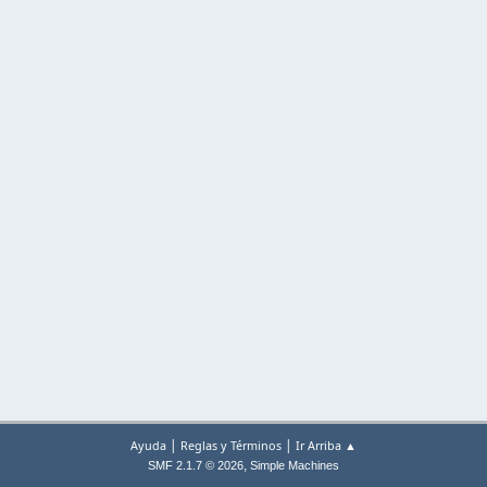
|
|
Ayuda
Reglas y Términos
Ir Arriba ▲
,
SMF 2.1.7 © 2026
Simple Machines