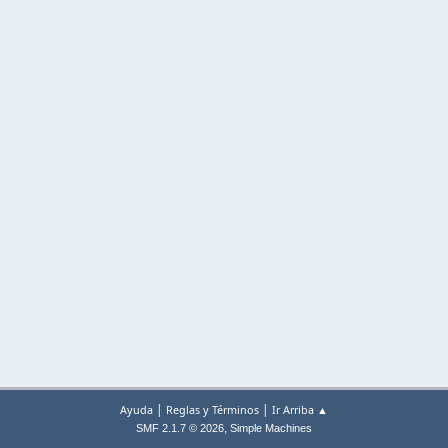
|
|
Ayuda
Reglas y Términos
Ir Arriba ▲
,
SMF 2.1.7 © 2026
Simple Machines