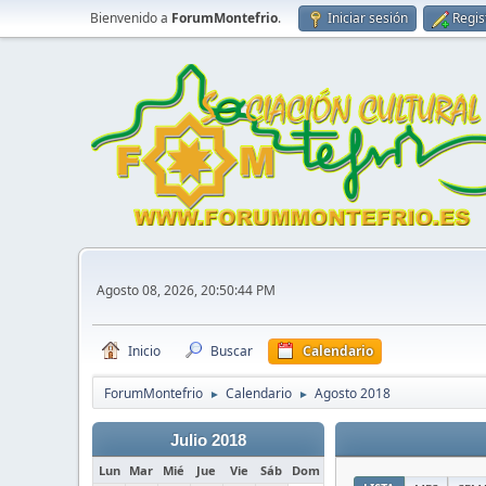
Bienvenido a
ForumMontefrio
.
Iniciar sesión
Regis
Agosto 08, 2026, 20:50:44 PM
Inicio
Buscar
Calendario
ForumMontefrio
Calendario
Agosto 2018
►
►
Julio 2018
Lun
Mar
Mié
Jue
Vie
Sáb
Dom