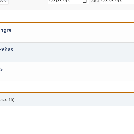
para
ANA
angre
 Peñas
es
osto 15)