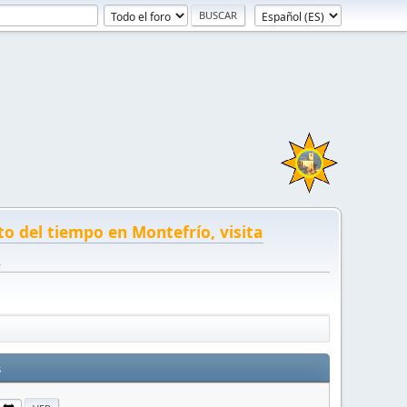
to del tiempo en Montefrío, visita
!
s