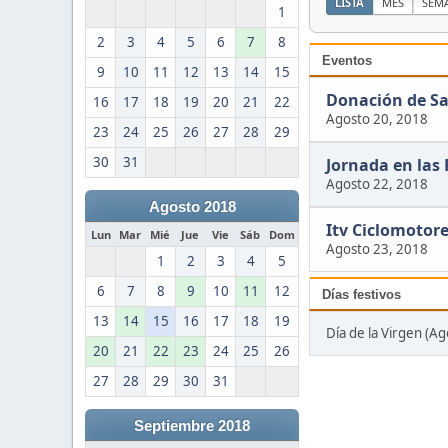
LISTA
MES
SEM
1
2
3
4
5
6
7
8
Eventos
9
10
11
12
13
14
15
Donación de S
16
17
18
19
20
21
22
Agosto 20, 2018
23
24
25
26
27
28
29
30
31
Jornada en las
Agosto 22, 2018
Agosto 2018
Itv Ciclomotor
Lun
Mar
Mié
Jue
Vie
Sáb
Dom
Agosto 23, 2018
1
2
3
4
5
6
7
8
9
10
11
12
Días festivos
13
14
15
16
17
18
19
Día de la Virgen (Ag
20
21
22
23
24
25
26
27
28
29
30
31
Septiembre 2018