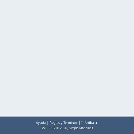
|
|
Ayuda
Reglas y Términos
Ir Arriba ▲
,
SMF 2.1.7 © 2026
Simple Machines