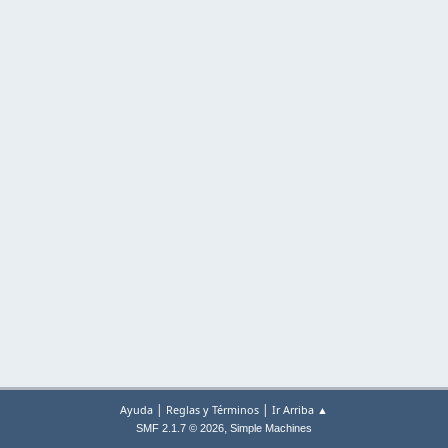
|
|
Ayuda
Reglas y Términos
Ir Arriba ▲
,
SMF 2.1.7 © 2026
Simple Machines