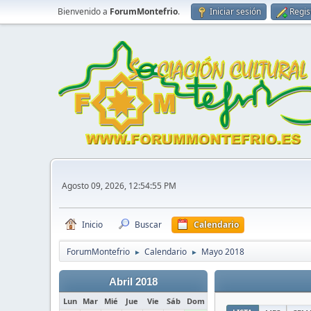
Bienvenido a
ForumMontefrio
.
Iniciar sesión
Regis
Agosto 09, 2026, 12:54:55 PM
Inicio
Buscar
Calendario
ForumMontefrio
Calendario
Mayo 2018
►
►
Abril 2018
Lun
Mar
Mié
Jue
Vie
Sáb
Dom