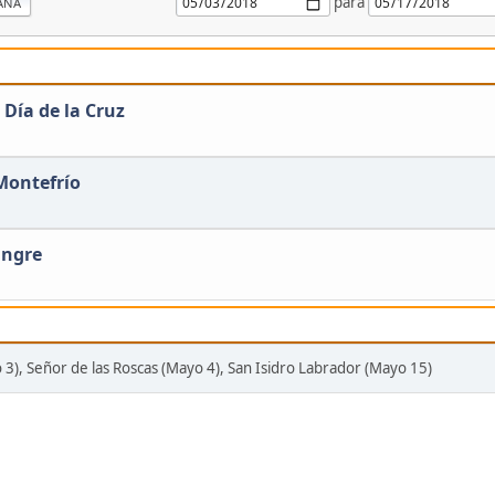
para
ANA
 Día de la Cruz
 Montefrío
angre
o 3), Señor de las Roscas (Mayo 4), San Isidro Labrador (Mayo 15)