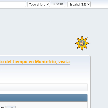
to del tiempo en Montefrío, visita
!
s