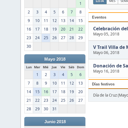
LISTA
MES
SEM
1
2
3
4
5
6
7
8
Eventos
9
10
11
12
13
14
15
Celebración del
16
17
18
19
20
21
22
Mayo 05, 2018
23
24
25
26
27
28
29
30
V Trail Villa de
Mayo 06, 2018
Mayo 2018
Donación de S
Lun
Mar
Mié
Jue
Vie
Sáb
Dom
Mayo 16, 2018
1
2
3
4
5
6
7
8
9
10
11
12
13
Días festivos
14
15
16
17
18
19
20
Día de la Cruz (May
21
22
23
24
25
26
27
28
29
30
31
Junio 2018