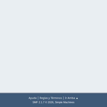
|
|
Ayuda
Reglas y Términos
Ir Arriba ▲
,
SMF 2.1.7 © 2026
Simple Machines