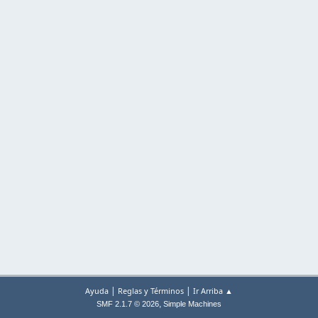
|
|
Ayuda
Reglas y Términos
Ir Arriba ▲
,
SMF 2.1.7 © 2026
Simple Machines