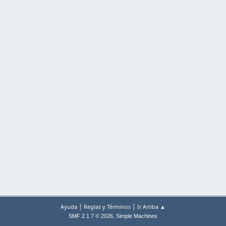
|
|
Ayuda
Reglas y Términos
Ir Arriba ▲
,
SMF 2.1.7 © 2026
Simple Machines