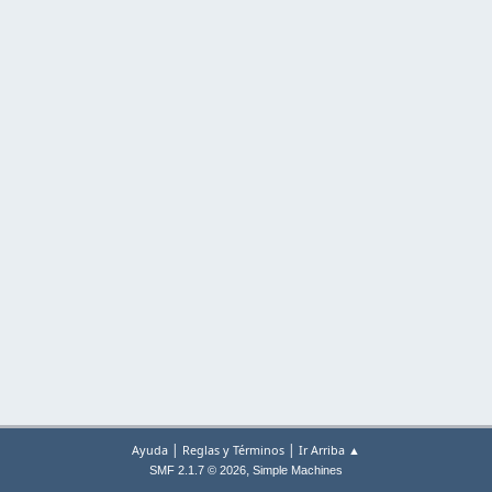
|
|
Ayuda
Reglas y Términos
Ir Arriba ▲
,
SMF 2.1.7 © 2026
Simple Machines