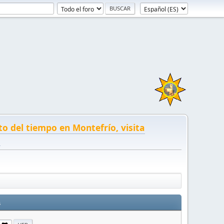
to del tiempo en Montefrío, visita
!
s