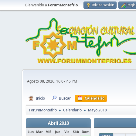
Bienvenido a
ForumMontefrio
.
Iniciar sesión
Regis
Agosto 08, 2026, 16:07:45 PM
Inicio
Buscar
Calendario
ForumMontefrio
Calendario
Mayo 2018
►
►
Abril 2018
Lun
Mar
Mié
Jue
Vie
Sáb
Dom