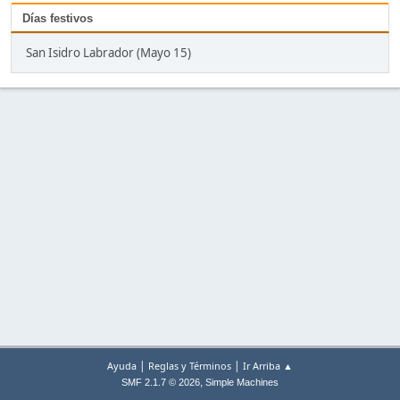
Días festivos
San Isidro Labrador (Mayo 15)
|
|
Ayuda
Reglas y Términos
Ir Arriba ▲
,
SMF 2.1.7 © 2026
Simple Machines