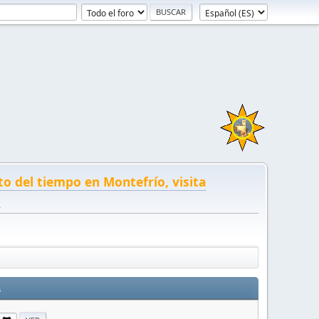
to del tiempo en Montefrío, visita
!
s