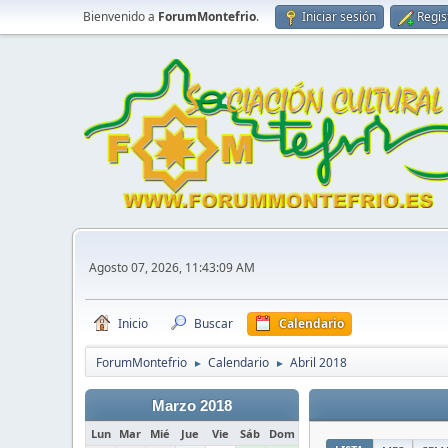
Bienvenido a
ForumMontefrio
.
Iniciar sesión
Regis
Agosto 07, 2026, 11:43:09 AM
Inicio
Buscar
Calendario
ForumMontefrio
Calendario
Abril 2018
►
►
Marzo 2018
Lun
Mar
Mié
Jue
Vie
Sáb
Dom