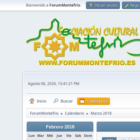
Bienvenido a
ForumMontefrio
.
Iniciar sesión
Regis
Agosto 06, 2026, 15:41:21 PM
Inicio
Buscar
Calendario
ForumMontefrio
Calendario
Marzo 2018
►
►
Febrero 2018
Lun
Mar
Mié
Jue
Vie
Sáb
Dom