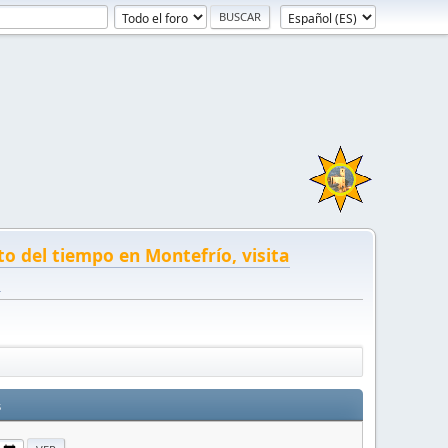
to del tiempo en Montefrío, visita
!
s