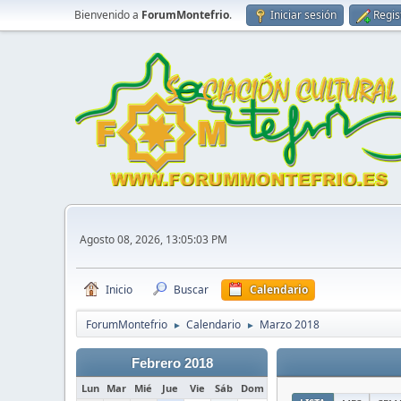
Bienvenido a
ForumMontefrio
.
Iniciar sesión
Regis
Agosto 08, 2026, 13:05:03 PM
Inicio
Buscar
Calendario
ForumMontefrio
Calendario
Marzo 2018
►
►
Febrero 2018
Lun
Mar
Mié
Jue
Vie
Sáb
Dom