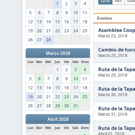
LISTA
MES
SEM
1
2
3
4
5
6
7
8
9
10
11
Eventos
12
13
14
15
16
17
18
Asamblea Coope
19
20
21
22
23
24
25
Marzo 23, 2018
26
27
28
Cambio de hor
Marzo 2018
Marzo 25, 2018
Lun
Mar
Mié
Jue
Vie
Sáb
Dom
Ruta de la Tap
1
2
3
4
Marzo 29, 2018
5
6
7
8
9
10
11
12
13
14
15
16
17
18
Ruta de la Tap
Marzo 30, 2018
19
20
21
22
23
24
25
26
27
28
29
30
31
Ruta de la Tap
Marzo 31, 2018
Abril 2018
Ruta de la Tap
Lun
Mar
Mié
Jue
Vie
Sáb
Dom
Abril 01, 2018