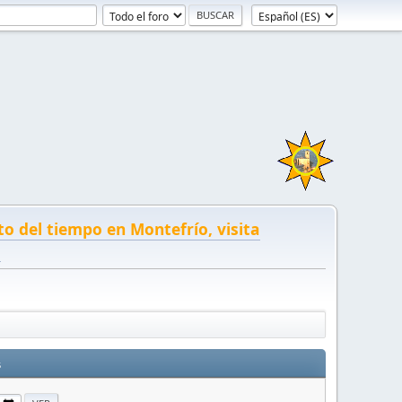
to del tiempo en Montefrío, visita
!
s