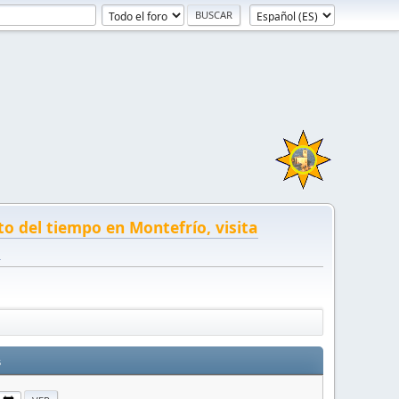
to del tiempo en Montefrío, visita
!
s