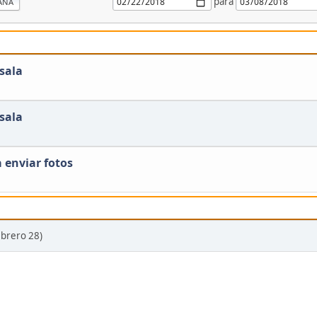
para
ANA
sala
sala
 enviar fotos
ebrero 28)