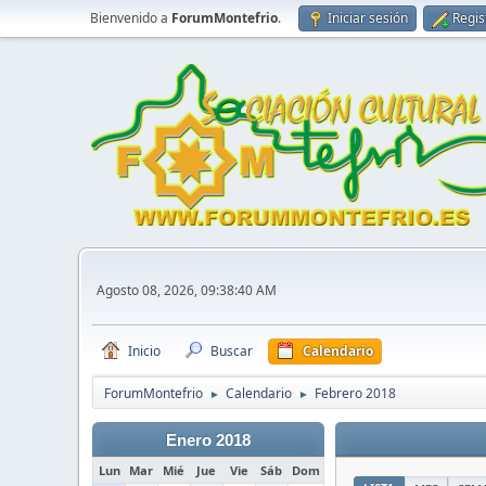
Bienvenido a
ForumMontefrio
.
Iniciar sesión
Regis
Agosto 08, 2026, 09:38:40 AM
Inicio
Buscar
Calendario
ForumMontefrio
Calendario
Febrero 2018
►
►
Enero 2018
Lun
Mar
Mié
Jue
Vie
Sáb
Dom