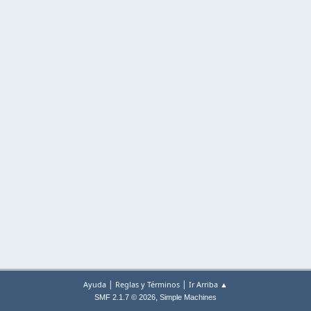
|
|
Ayuda
Reglas y Términos
Ir Arriba ▲
,
SMF 2.1.7 © 2026
Simple Machines