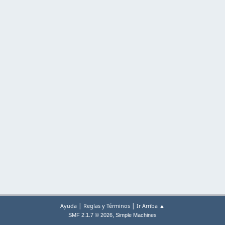
|
|
Ayuda
Reglas y Términos
Ir Arriba ▲
,
SMF 2.1.7 © 2026
Simple Machines