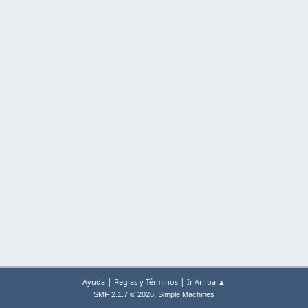
|
|
Ayuda
Reglas y Términos
Ir Arriba ▲
,
SMF 2.1.7 © 2026
Simple Machines