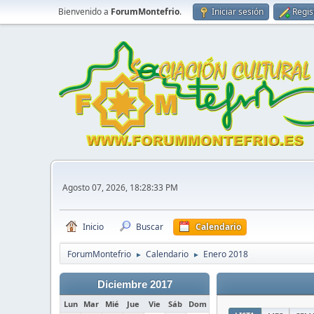
Bienvenido a
ForumMontefrio
.
Iniciar sesión
Regis
Agosto 07, 2026, 18:28:33 PM
Inicio
Buscar
Calendario
ForumMontefrio
Calendario
Enero 2018
►
►
Diciembre 2017
Lun
Mar
Mié
Jue
Vie
Sáb
Dom