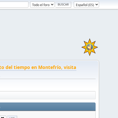
to del tiempo en Montefrío, visita
!
s