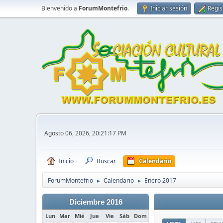
Bienvenido a
ForumMontefrio
.
Iniciar sesión
Regis
Agosto 06, 2026, 20:21:17 PM
Inicio
Buscar
Calendario
ForumMontefrio
Calendario
Enero 2017
►
►
Diciembre 2016
Lun
Mar
Mié
Jue
Vie
Sáb
Dom