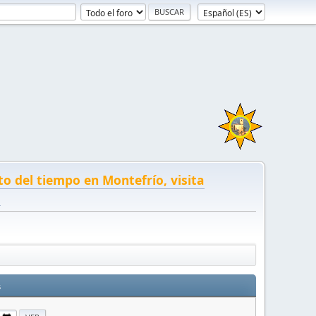
to del tiempo en Montefrío, visita
!
s