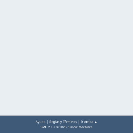
|
|
Ayuda
Reglas y Términos
Ir Arriba ▲
,
SMF 2.1.7 © 2026
Simple Machines