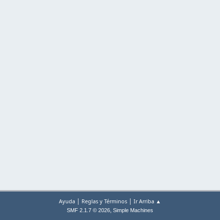
|
|
Ayuda
Reglas y Términos
Ir Arriba ▲
,
SMF 2.1.7 © 2026
Simple Machines