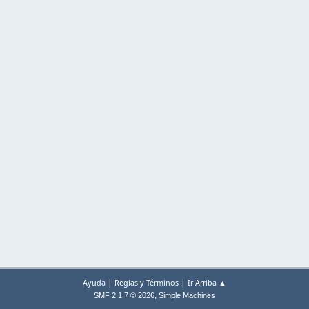
|
|
Ayuda
Reglas y Términos
Ir Arriba ▲
,
SMF 2.1.7 © 2026
Simple Machines