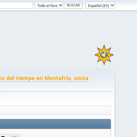
to del tiempo en Montefrío, visita
!
s