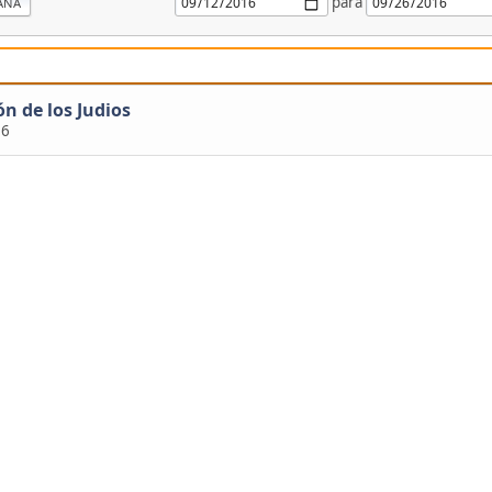
para
ANA
ón de los Judios
16