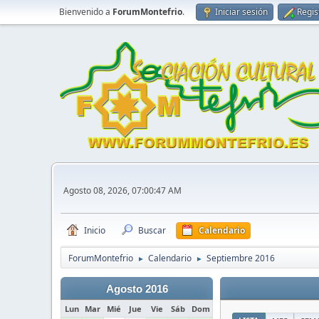
Bienvenido a
ForumMontefrio
.
Iniciar sesión
Regis
Agosto 08, 2026, 07:00:47 AM
Inicio
Buscar
Calendario
ForumMontefrio
Calendario
Septiembre 2016
►
►
Agosto 2016
Lun
Mar
Mié
Jue
Vie
Sáb
Dom