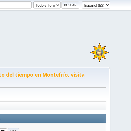
to del tiempo en Montefrío, visita
!
s