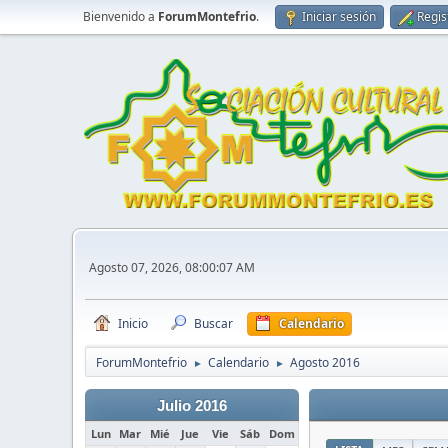
Bienvenido a
ForumMontefrio
.
Iniciar sesión
Regis
Agosto 07, 2026, 08:00:07 AM
Inicio
Buscar
Calendario
ForumMontefrio
Calendario
Agosto 2016
►
►
Julio 2016
Lun
Mar
Mié
Jue
Vie
Sáb
Dom