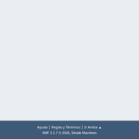
|
|
Ayuda
Reglas y Términos
Ir Arriba ▲
,
SMF 2.1.7 © 2026
Simple Machines