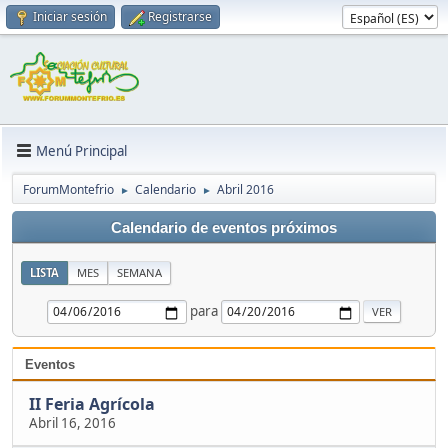
Iniciar sesión
Registrarse
Menú Principal
ForumMontefrio
Calendario
Abril 2016
►
►
Calendario de eventos próximos
LISTA
MES
SEMANA
para
Eventos
II Feria Agrícola
Abril 16, 2016