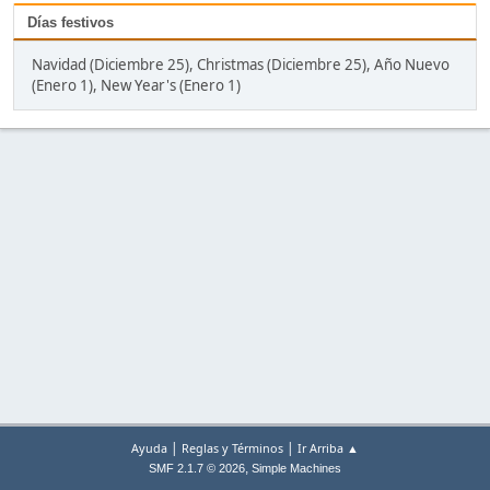
Días festivos
Navidad (Diciembre 25), Christmas (Diciembre 25), Año Nuevo
(Enero 1), New Year's (Enero 1)
|
|
Ayuda
Reglas y Términos
Ir Arriba ▲
,
SMF 2.1.7 © 2026
Simple Machines