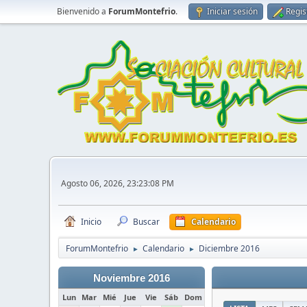
Bienvenido a
ForumMontefrio
.
Iniciar sesión
Regis
Agosto 06, 2026, 23:23:08 PM
Inicio
Buscar
Calendario
ForumMontefrio
Calendario
Diciembre 2016
►
►
Noviembre 2016
Lun
Mar
Mié
Jue
Vie
Sáb
Dom