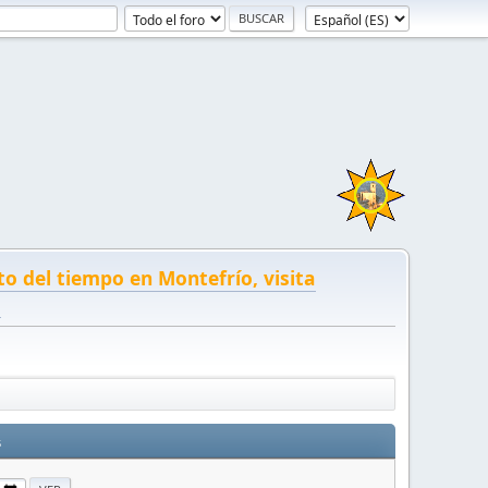
to del tiempo en Montefrío, visita
!
s