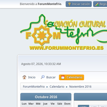
Bienvenido a
ForumMontefrio
.
Iniciar sesión
Regis
Agosto 07, 2026, 10:33:32 AM
Inicio
Buscar
Calendario
ForumMontefrio
Calendario
Noviembre 2016
►
►
Octubre 2016
Lun
Mar
Mié
Jue
Vie
Sáb
Dom