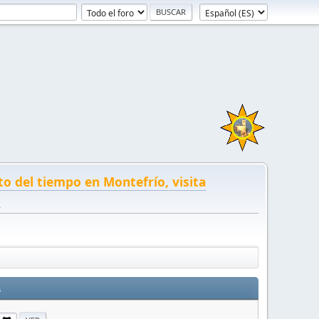
to del tiempo en Montefrío, visita
!
s