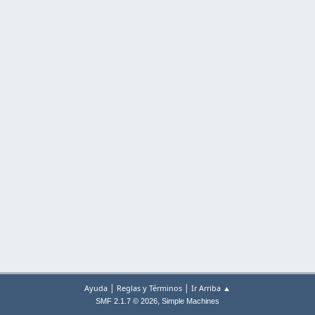
|
|
Ayuda
Reglas y Términos
Ir Arriba ▲
,
SMF 2.1.7 © 2026
Simple Machines