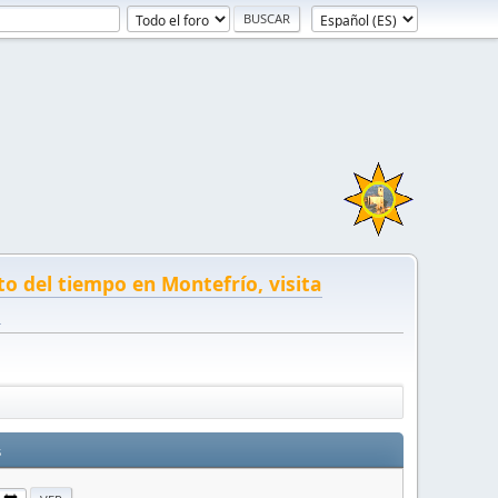
to del tiempo en Montefrío, visita
!
s