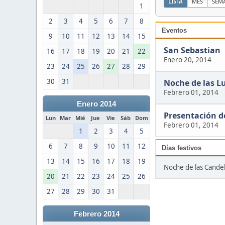
LISTA
MES
SEM
1
2
3
4
5
6
7
8
Eventos
9
10
11
12
13
14
15
San Sebastian
16
17
18
19
20
21
22
Enero 20, 2014
23
24
25
26
27
28
29
30
31
Noche de las L
Febrero 01, 2014
Enero 2014
Presentación de
Lun
Mar
Mié
Jue
Vie
Sáb
Dom
Febrero 01, 2014
1
2
3
4
5
6
7
8
9
10
11
12
Días festivos
13
14
15
16
17
18
19
Noche de las Candel
20
21
22
23
24
25
26
27
28
29
30
31
Febrero 2014