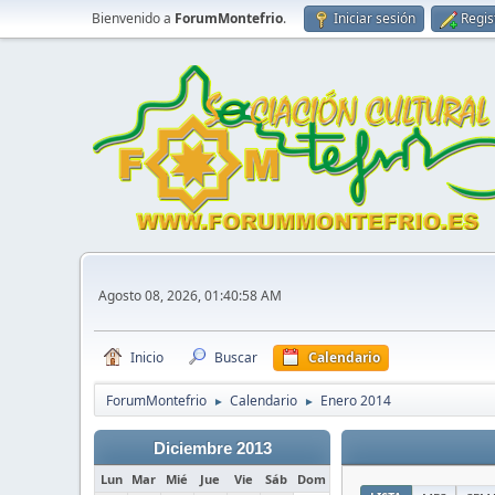
Bienvenido a
ForumMontefrio
.
Iniciar sesión
Regis
Agosto 08, 2026, 01:40:58 AM
Inicio
Buscar
Calendario
ForumMontefrio
Calendario
Enero 2014
►
►
Diciembre 2013
Lun
Mar
Mié
Jue
Vie
Sáb
Dom