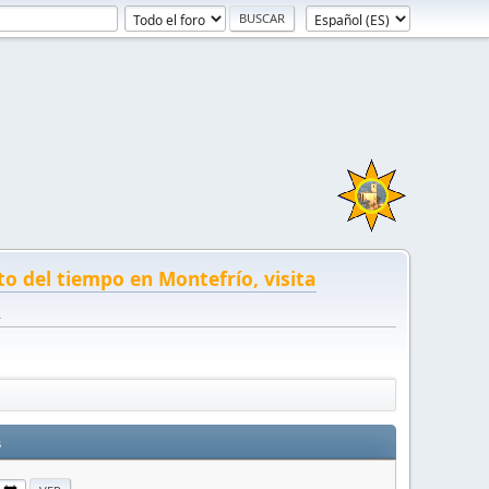
to del tiempo en Montefrío, visita
!
s