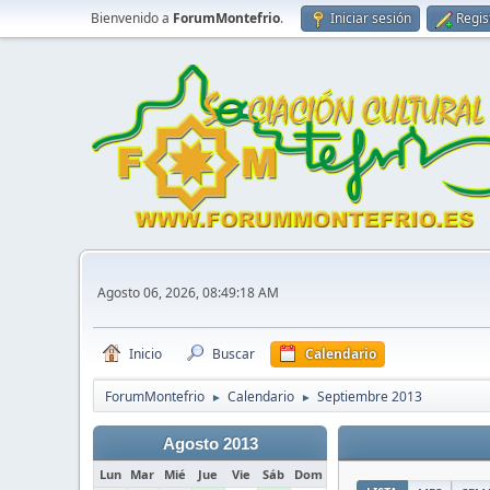
Bienvenido a
ForumMontefrio
.
Iniciar sesión
Regis
Agosto 06, 2026, 08:49:18 AM
Inicio
Buscar
Calendario
ForumMontefrio
Calendario
Septiembre 2013
►
►
Agosto 2013
Lun
Mar
Mié
Jue
Vie
Sáb
Dom