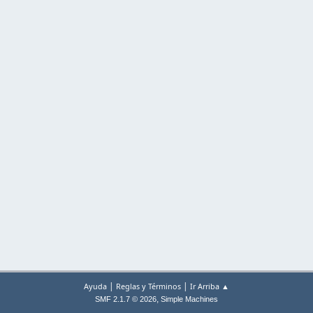
|
|
Ayuda
Reglas y Términos
Ir Arriba ▲
,
SMF 2.1.7 © 2026
Simple Machines