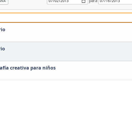
para
ANA
rio
io
rafía creativa para niños