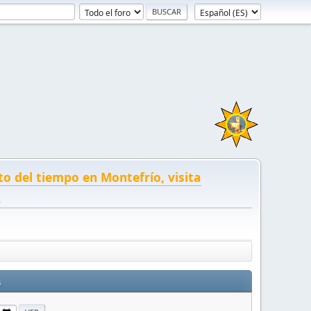
to del tiempo en Montefrío, visita
!
s