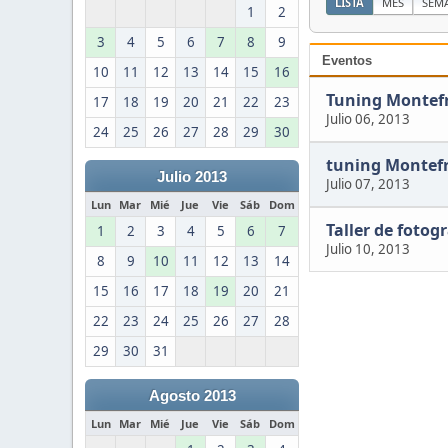
LISTA
MES
SEM
1
2
3
4
5
6
7
8
9
Eventos
10
11
12
13
14
15
16
Tuning Montef
17
18
19
20
21
22
23
Julio 06, 2013
24
25
26
27
28
29
30
tuning Montefr
Julio 2013
Julio 07, 2013
Lun
Mar
Mié
Jue
Vie
Sáb
Dom
Taller de fotog
1
2
3
4
5
6
7
Julio 10, 2013
8
9
10
11
12
13
14
15
16
17
18
19
20
21
22
23
24
25
26
27
28
29
30
31
Agosto 2013
Lun
Mar
Mié
Jue
Vie
Sáb
Dom