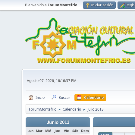
Bienvenido a
ForumMontefrio
.
Iniciar sesión
Regis
Agosto 07, 2026, 16:16:37 PM
Inicio
Buscar
Calendario
ForumMontefrio
Calendario
Julio 2013
►
►
Junio 2013
Lun
Mar
Mié
Jue
Vie
Sáb
Dom