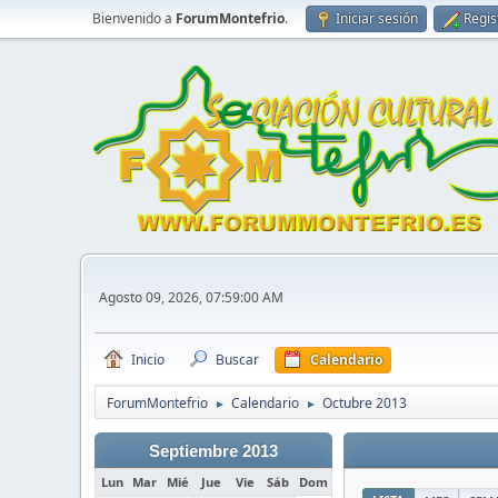
Bienvenido a
ForumMontefrio
.
Iniciar sesión
Regis
Agosto 09, 2026, 07:59:00 AM
Inicio
Buscar
Calendario
ForumMontefrio
Calendario
Octubre 2013
►
►
Septiembre 2013
Lun
Mar
Mié
Jue
Vie
Sáb
Dom