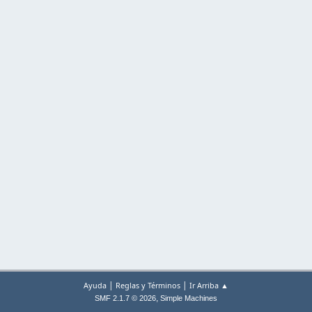
|
|
Ayuda
Reglas y Términos
Ir Arriba ▲
,
SMF 2.1.7 © 2026
Simple Machines