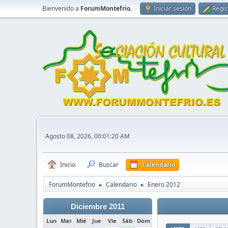
Bienvenido a
ForumMontefrio
.
Iniciar sesión
Regis
Agosto 08, 2026, 00:01:20 AM
Inicio
Buscar
Calendario
ForumMontefrio
Calendario
Enero 2012
►
►
Diciembre 2011
Lun
Mar
Mié
Jue
Vie
Sáb
Dom