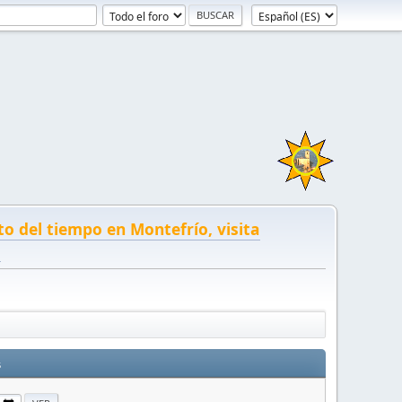
to del tiempo en Montefrío, visita
!
s