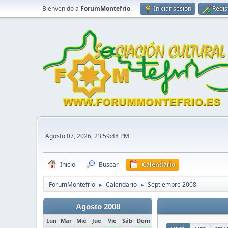
Bienvenido a
ForumMontefrio
.
Iniciar sesión
Regis
Agosto 07, 2026, 23:59:48 PM
Inicio
Buscar
Calendario
ForumMontefrio
Calendario
Septiembre 2008
►
►
Agosto 2008
Lun
Mar
Mié
Jue
Vie
Sáb
Dom