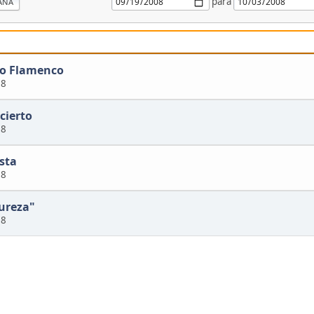
para
ANA
do Flamenco
08
cierto
08
ista
08
Pureza"
08