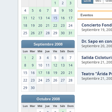
LISTA
MES
SEM
1
2
3
4
5
6
7
8
9
10
Eventos
11
12
13
14
15
16
17
Concierto Fon
18
19
20
21
22
23
24
Septiembre 19, 20
25
26
27
28
29
30
31
Dr. Sapo en con
Septiembre 2008
Septiembre 20, 20
Lun
Mar
Mié
Jue
Vie
Sáb
Dom
Salida Ciclotur
1
2
3
4
5
6
7
Septiembre 21, 20
8
9
10
11
12
13
14
15
16
17
18
19
20
21
Teatro "Árida 
Septiembre 21, 20
22
23
24
25
26
27
28
29
30
Octubre 2008
Lun
Mar
Mié
Jue
Vie
Sáb
Dom