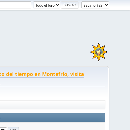
to del tiempo en Montefrío, visita
!
s