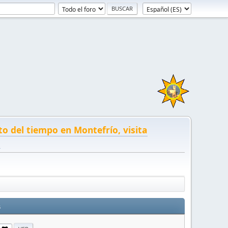
to del tiempo en Montefrío, visita
!
s