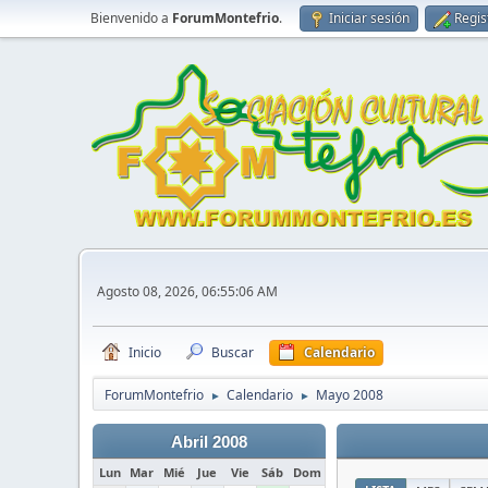
Bienvenido a
ForumMontefrio
.
Iniciar sesión
Regis
Agosto 08, 2026, 06:55:06 AM
Inicio
Buscar
Calendario
ForumMontefrio
Calendario
Mayo 2008
►
►
Abril 2008
Lun
Mar
Mié
Jue
Vie
Sáb
Dom