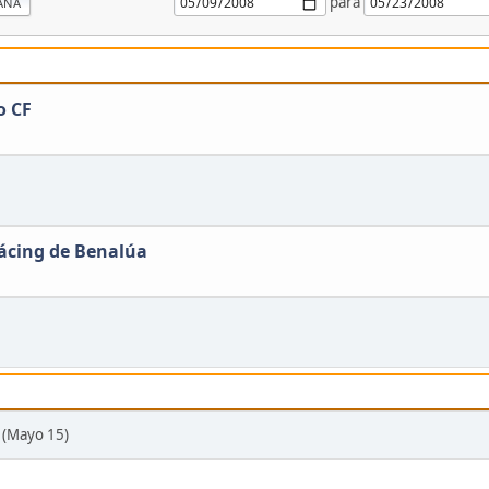
para
ANA
o CF
ácing de Benalúa
 (Mayo 15)