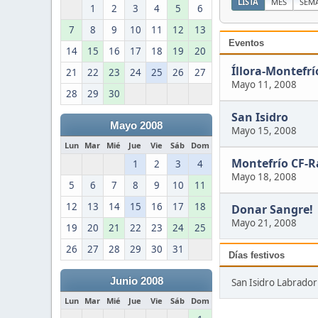
LISTA
MES
SEM
1
2
3
4
5
6
7
8
9
10
11
12
13
Eventos
14
15
16
17
18
19
20
Íllora-Montefrí
21
22
23
24
25
26
27
Mayo 11, 2008
28
29
30
San Isidro
Mayo 2008
Mayo 15, 2008
Lun
Mar
Mié
Jue
Vie
Sáb
Dom
Montefrío CF-R
1
2
3
4
Mayo 18, 2008
5
6
7
8
9
10
11
12
13
14
15
16
17
18
Donar Sangre!
Mayo 21, 2008
19
20
21
22
23
24
25
26
27
28
29
30
31
Días festivos
Junio 2008
San Isidro Labrador
Lun
Mar
Mié
Jue
Vie
Sáb
Dom